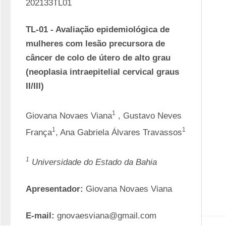
202133TL01
TL-01 - Avaliação epidemiológica de 
mulheres com lesão precursora de 
câncer de colo de útero de alto grau 
(neoplasia intraepitelial cervical graus 
II/III)
1
Giovana Novaes Viana
 , Gustavo Neves 
1
1
França
, Ana Gabriela Álvares Travassos
1
Universidade do Estado da Bahia
Apresentador:
 Giovana Novaes Viana
E-mail:
 gnovaesviana@gmail.com