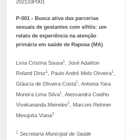
202133P001
P-001 - Busca ativa das parcerias 
sexuais de gestantes com sífilis: um 
relato de experiência na atenção 
primária em saúde de Raposa (MA)
1
Livia Cristina Sousa
, José Adailton 
1
1
Roland Diniz
, Paulo André Melo Oliveira
, 
1
Gláucia de Oliveira Costa
, Antonia Yara 
1
Moreira Lima Silva
, Alessandra Coelho 
2
Vivekananda Meireles
, Marconi Relnner 
3
Mesquita Viana
1
Secretaria Municipal de Saúde